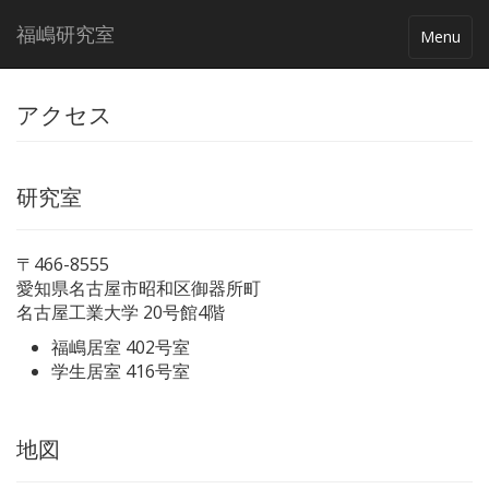
福嶋研究室
Toggle
Menu
navigatio
アクセス
研究室
〒466-8555
愛知県名古屋市昭和区御器所町
名古屋工業大学 20号館4階
福嶋居室 402号室
学生居室 416号室
地図